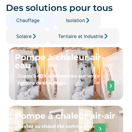
Des solutions pour tous
Chauffage
Isolation
Solaire
Tertiaire et Industrie
Pompe à chaleur air-
eau
Jusqu’à 60% d’économies sur votre
facture de chauffage
Pompe à chaleur air-air
Restez au chaud été comme hiver