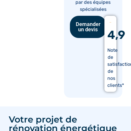
par des équipes
spécialisées
Demander
un devis
4,9
Note
de
satisfacti
de
nos
clients*
Votre projet de
rénovation énergétique