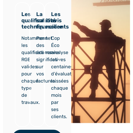
Les
La
Les
qualifications
solidité
avis
techniques
financière
clients
Notamment
Permet
Cop
les
des
Éco
qualifications
économies
analyse
RGE
significatives
les
valides
sur
centaines
pour
vos
d’évaluations
chaque
factures.
laissées
type
chaque
de
mois
travaux.
par
ses
clients.